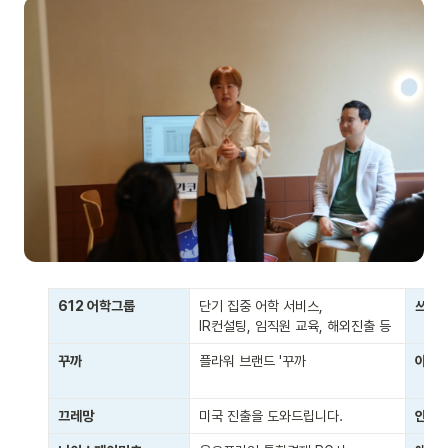
612 어학그룹
단기 집중 어학 서비스, 

쓰리
IR컨설팅, 임직원 교육, 해외진출 등
꾸까 
플라워 브랜드 '꾸까
아이
끄레망
미국 진출을 도와드립니다.
안드