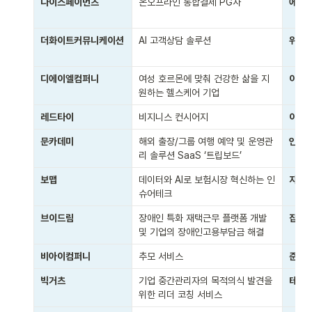
나이스페이먼츠
온오프라인 통합결제 PG사 
에이
더화이트커뮤니케이션
AI 고객상담 솔루션
위즈
디에이엘컴퍼니
여성 호르몬에 맞춰 건강한 삶을 지
이웃
원하는 헬스케어 기업
레드타이
비지니스 컨시어지
이지
문카데미
해외 출장/그룹 여행 예약 및 운영관
인파
리 솔루션 SaaS ‘트립보드’
보맵
데이터와 AI로 보험시장 혁신하는 인
자버
슈어테크
브이드림
장애인 특화 재택근무 플랫폼 개발 
잡스
및 기업의 장애인고용부담금 해결
비아이컴퍼니
추모 서비스
준컴
빅거츠
기업 중간관리자의 목적의식 발견을 
테크
위한 리더 코칭 서비스