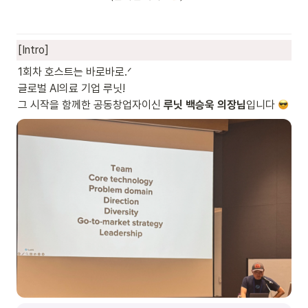
[Intro]
1회차 호스트는 바로바로.ᐟ 

글로벌 AI의료 기업 루닛!

그 시작을 함께한 공동창업자이신 
루닛 백승욱 의장님
입니다 