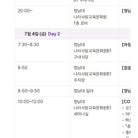
B1 구내식당
20:00~
청남대 

[청남대의
나라사랑교육문화원

1층 로비
       7월 4일 (금) 
Day 2
7:30~8:30
청남대 

[아침식사
나라사랑교육문화원B1 
구내식당
8:50
청남대 

[집결] 
체
나라사랑교육문화원B1 
주차장
8:50~9:50
청남대 일대
[청남대 탐
10:00~12:00
청남대 

나라사랑교육문화원B1 
• 오프닝

세미나실
• 아이디
• 혁신 스
• "충북
• 충북x코