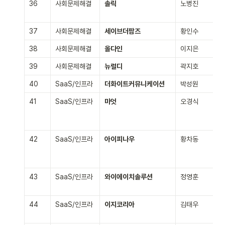
36
사회문제해결
솔릭
노병진
37
사회문제해결
세이브더팜즈
황인수
38
사회문제해결
올다인
이지은
39
사회문제해결
뉴럴디
곽지호
40
SaaS/인프라
더화이트커뮤니케이션
박성원
41
SaaS/인프라
마엇
오경식
42
SaaS/인프라
아이피나우
황차동
43
SaaS/인프라
와이에이치솔루션
정영훈
44
SaaS/인프라
이지코리아
김태우