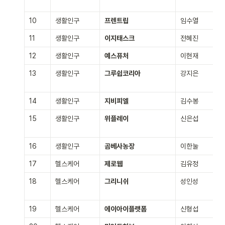
10
생활인구
프렌트립
임수열
11
생활인구
이지태스크
전혜진
12
생활인구
예스퓨처
이현재
13
생활인구
그루쉽코리아
강지은
14
생활인구
지비피엘
김수봉
15
생활인구
위플레이
신은섭
16
생활인구
곰베사농장
이한눌
17
헬스케어
제로웹
김유정
18
헬스케어
그리니쉬
성인성
19
헬스케어
에이아이플랫폼
신형섭