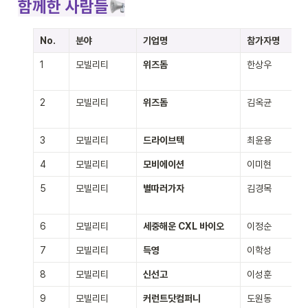
함께한 사람들
게다가 아직 운영시간 전이라,
청남대의 고요한 아침을 우리끼리만 누릴 수 있었다는 사실!
No.
분야
기업명
참가자명
1
모빌리티
위즈돔
한상우
2일차 (7/4)
선선한 바람과 함께 여유롭게 산책하며
2
모빌리티
위즈돔
김옥균
C
3
모빌리티
드라이브텍
최윤용
4
모빌리티
모비에이션
이미현
5
모빌리티
별따러가자
김경목
6
모빌리티
세중해운 CXL 바이오
이정순
7
모빌리티
득영
이학성
8
모빌리티
신선고
이성훈
9
모빌리티
커런트닷컴퍼니
도원동