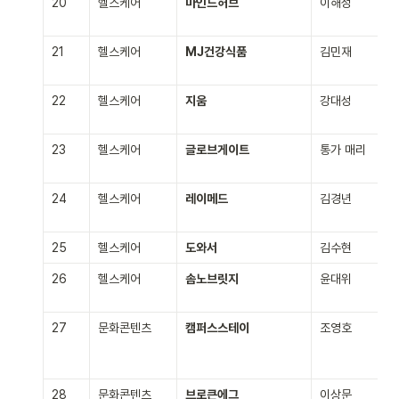
20
헬스케어
마인드허브
이해성
21
헬스케어
MJ건강식품
김민재
22
헬스케어
지움
강대성
23
헬스케어
글로브게이트
통가 매리
24
헬스케어
레이메드
김경년
25
헬스케어
도와서
김수현
26
헬스케어
솜노브릿지
윤대위
27
문화콘텐츠
캠퍼스스테이
조영호
28
문화콘텐츠
브로큰에그
이상문