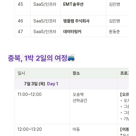
45
SaaS/인프라
EMT솔루션
김진영
46
SaaS/인프라
앰플랩 주식회사
김진영
47
SaaS/인프라
데이터링커
원동준
충북, 1박 2일의 여정
일시
장소
프로그램
       7월 3일 (목) 
Day 1
11:00~12:00
오송역 

[오프닝]
선하공간
• 오프닝

• 그룹 미
• 그룹 밍
• 기념촬
12:00~13:20
이동
[이동]
 
*오스코 