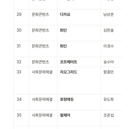
29
문화콘텐츠
다자요
남성준
30
문화콘텐츠
회인
김한솔
31
문화콘텐츠
회인
이경수
32
문화콘텐츠
코프메이트
송수아
33
사회문제해결
지오그리드
함충민
34
사회문제해결
호랑에듀
유도희
35
사회문제해결
윌체어
조준섭