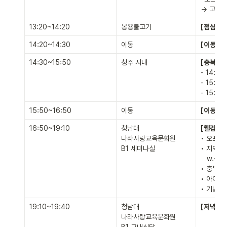
→ 고려대
13:20~14:20
봉용불고기
[점심식사
14:20~14:30
이동
[이동]
 
14:30~15:50
청주 시내
[충북 로
- 14:3
- 15:20
- 15:
15:50~16:50
이동
[이동] 
청
16:50~19:10
청남대 

[웰컴투충
나라사랑교육문화원

• 오프닝

B1 세미나실
• 지역혁
   w.산
• 충북도
• 아이디
• 기념촬
19:10~19:40
청남대 

[저녁식사
나라사랑교육문화원
