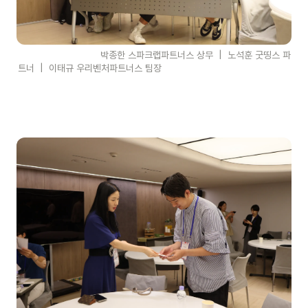
                              박종한 스파크랩파트너스 상무  |  노석훈 굿띵스 파
트너  |  이태규 우리벤처파트너스 팀장