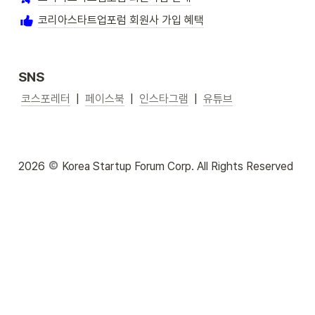
코리아스타트업포럼 회원사 가입 혜택
코리아스타트업포럼 동남권협의회는 2019년 2월에 출범하여 부산·울산·경남의 회원 
SNS
스타트업 약 300개사가 동참하고 있습니다. 지역 생태계 활성화를 위한 창업가들의 
연대, 비즈니스 협업, 정책 제언과 다양한 지역 기업 및 기관 교류를 통해 성장을 도모
코스포레터
  |  
페이스북
  |  
인스타그램
  |  
유튜브
합니다.
코리아스타트업포럼 동남권협의회
2026 
 Korea Startup Forum Corp. All Rights Reserved
[동남권협의회 프로그램 리뷰]
[동남권Growth 밋업] 경남커뮤니티편