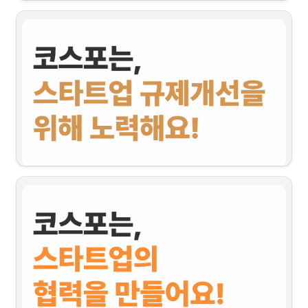
코스포에서는 스타트업의 IT인력난 해소를 위해 SW인재를 양성하고 
프로젝트 기반의 훈련과정을 거쳐 채용까지 연계하는 인재양성프로그램을 진행하고 
있습니다! 
벤처스타트업아카데미 
코리아스타트업 회원사와 훈련기관(멋쟁이사자처럼, 패스트캠퍼스, 엘리스) 수료
생 간 원활한 

채용 및 취업연계를 위해 공간의 제약 없이 쉽게 참여할 수 있는! 메타버스 플랫폼인 
게더타운
을 

활용한 
온라인 채용박람회
에 참여하여 우수한 인재를 먼저 채용하세요
정책실은 스타트업에 영향을 미치는 규제를 개선하기 위해 다방면에서 노력하고 있습
총
 7회
의 온라인 채용박람회가 진행되었고, 
50여 개의 참여기업과 200여 명의 
니다. 
구직자
가 함께하는행사를 운영했어요! 참여자 70% 이상이 ‘만족’ 이상의 높은 만족
스타트업 규제 개선을 위해 노력하고 있는 정책실의 다양한 활동에 대해 소개해 드릴
도를 보였고, 97% 이상의 참여자가 ‘보통’ 이상의 만족도를 보여줬어요
게요!