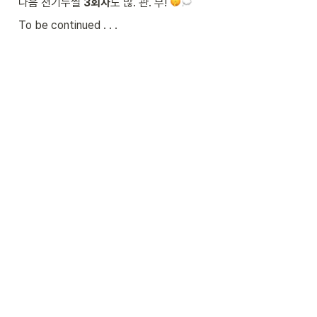
다음 천기누썰 
3회차
도 많. 관. 부! 
To be continued . . .