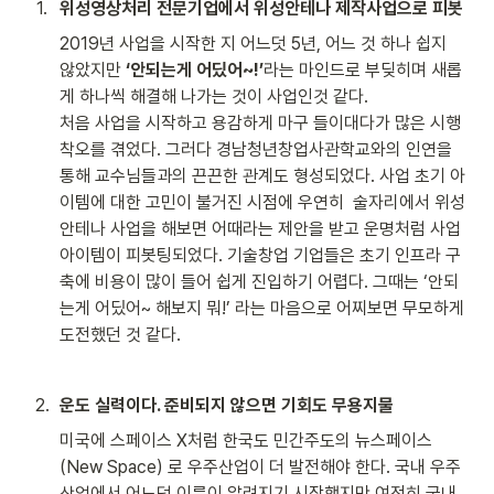
1
.
위성영상처리 전문기업에서 위성안테나 제작사업으로 피봇
2019년 사업을 시작한 지 어느덧 5년, 어느 것 하나 쉽지 
않았지만 
‘안되는게 어딨어~!’
라는 마인드로 부딪히며 새롭
게 하나씩 해결해 나가는 것이 사업인것 같다. 

처음 사업을 시작하고 용감하게 마구 들이대다가 많은 시행
착오를 겪었다. 그러다 경남청년창업사관학교와의 인연을 
통해 교수님들과의 끈끈한 관계도 형성되었다. 사업 초기 아
이템에 대한 고민이 불거진 시점에 우연히  술자리에서 위성
안테나 사업을 해보면 어때라는 제안을 받고 운명처럼 사업
아이템이 피봇팅되었다. 기술창업 기업들은 초기 인프라 구
축에 비용이 많이 들어 쉽게 진입하기 어렵다. 그때는 ‘안되
는게 어딨어~ 해보지 뭐!’ 라는 마음으로 어찌보면 무모하게 
도전했던 것 같다.  
2
.
운도 실력이다. 준비되지 않으면 기회도 무용지물
미국에 스페이스 X처럼 한국도 민간주도의 뉴스페이스
(New Space) 로 우주산업이 더 발전해야 한다. 국내 우주
산업에서 어느덧 이름이 알려지기 시작했지만 여전히 국내 