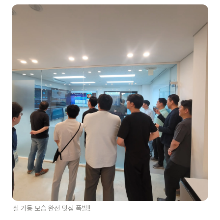
실 가동 모습 완전 멋짐 폭발!!