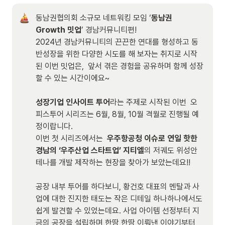
동남권협의회 소규모 네트워킹 모임 ‘
동남권 
Growth 밋업
’ 경남커뮤니티편! 

2024년 경남커뮤니티의 끈끈한 연대를 형성하고 동
반성장을 위한 다양한 시도를 해 보자는 취지로 시작
된 이번 밋업은,  앞서 겪은 경험을 공유하며 함께 성장 
할 수 있는 시간이에요~

성장기업 인사이트 투어
라는 주제로 시작된 이번  오
피스투어 시리즈는 6월, 8월, 10월 격월로 진행될 예
정이랍니다. 

이번 첫 시리즈에서는 
 우주항공청 이슈로 연일 핫한 
경남의 ‘우주산업 스타트업’ 지티엘
의 저궤도 위성안
테나를 개발 제작하는 현장을 찾아가 보았는데요!!

공장 내부 투어를 하다보니, 황건호 대표의 멘탈과 사
업에 대한 진지한 태도는 작은 디테일 하나하나에서도 
쉽게 발견할 수 있었는데요. 사업 아이템 선정부터 지
금의 공장을 설립하며 한땀 한땀 이뤄낸 이야기부터 