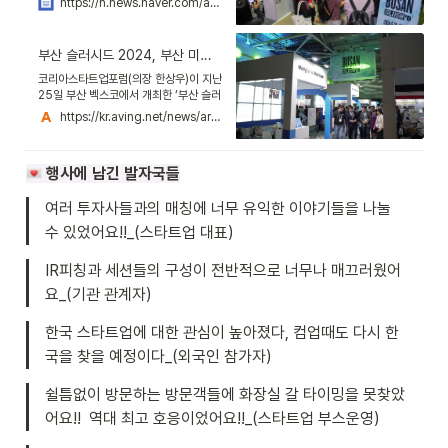
https://n.news.naver.com/article/366/0001000278?sid=101
민국 혁신 거점으로” “예전엔 수도권 중
심으로 스타트업 생태계가 쏠리니 부산이
소외됐다는 느낌을
부산 슬러시드 2024, 부산 미래성장 벤처펀드 1천11억 원 규모 결성!
코리아스타트업포럼(의장 한상우)이 지난
25일 부산 벡스코에서 개최한 ‘부산 슬러
시드(BUSAN Slush’D) 2024’가 성료
https://kr.aving.net/news/articleView.html?idxno=1791737
했다고 전했다.이번 부산 슬러시드
2024에서는 부산 투자생태계에 중요한
전환점으로 ‘부산 미래성장 벤처펀드’의
 행사에 남긴 발자국들
모펀드가 출범했다.부산 미래성장 벤처펀
드의 모펀드는 최종 1천11억 원 규모로
여러 투자사들과의 매칭에 너무 유익한 이야기들을 나눌 
25일 낮 12시 벡스코에서 박형준 부산시
장이 참석한 가운데 결성식이 개최됐다.
수 있었어요!!_(스타트업 대표)
이번 행사는 이날 지역의 창업생태계 발
전을 위해 개최되는 여러 프로그램의 특
IR피칭과 세션들의 구성이 전반적으로 너무나 매끄러웠어
별행사로 진행됨에 따라 현장의 국내외
투자자와 스타트업의 이목을
요_(기관 관계자)
한국 스타트업에 대한 관심이 높아졌다, 컴업때도 다시 한
국을 찾을 예정이다_(외국인 참가자)
쉴틈없이 방문하는 방문객들에 화장실 갈 타이밍을 못찾았
어요!!  역대 최고 호응이었어요!!_(스타트업 부스운영)