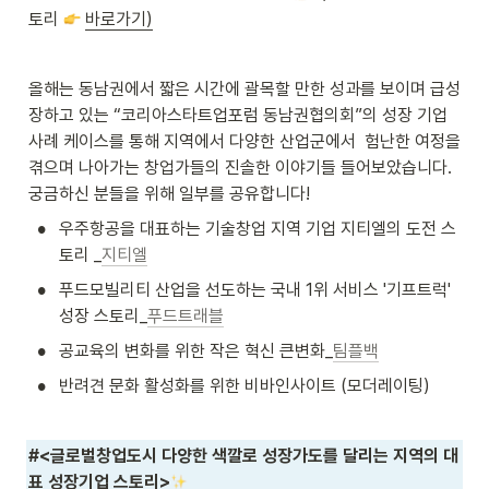
토리 
바로가기)
올해는 동남권에서 짧은 시간에 괄목할 만한 성과를 보이며 급성
장하고 있는 “코리아스타트업포럼 동남권협의회”의 성장 기업 
사례 케이스를 통해 지역에서 다양한 산업군에서  험난한 여정을 
겪으며 나아가는 창업가들의 진솔한 이야기들 들어보았습니다.  
궁금하신 분들을 위해 일부를 공유합니다!
•
우주항공을 대표하는 기술창업 지역 기업 지티엘의 도전 스
토리 _
지티엘
•
푸드모빌리티 산업을 선도하는 국내 1위 서비스 '기프트럭' 
성장 스토리_
푸드트래블
•
공교육의 변화를 위한 작은 혁신 큰변화_
팀플백
•
반려견 문화 활성화를 위한 비바인사이트 (모더레이팅)
#
<글로벌창업도시 다양한 색깔로 성장가도를 달리는 지역의 대
표 성장기업 스토리>