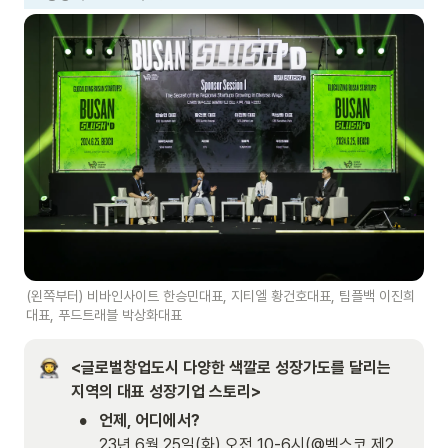
(왼쪽부터) 비바인사이트 한승민대표, 지티엘 황건호대표, 팀플백 이진희
대표, 푸드트래블 박상화대표
<글로벌창업도시 다양한 색깔로 성장가도를 달리는 
지역의 대표 성장기업 스토리>
•
언제, 어디에서?
23년 6월 25일(화) 오전 10-6시(@벡스코 제2