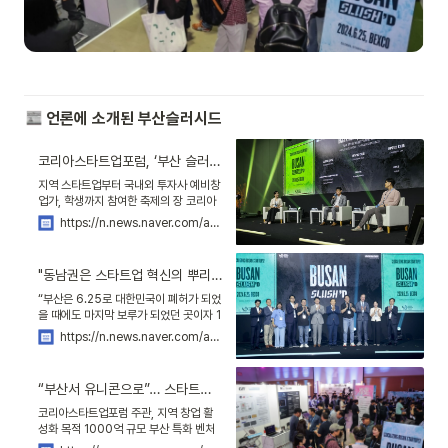
 언론에 소개된 부산슬러시드
코리아스타트업포럼, ‘부산 슬러시드 2024’ 성황리 개최
지역 스타트업부터 국내외 투자사 예비창
업가, 학생까지 참여한 축제의 장 코리아
스타트업포럼은 지난 25일 개최한 ‘부산
https://n.news.naver.com/article/009/0005325213?sid=105
슬러시드(BUSAN Slush’D) 2024’가
열띤 호응 속에 마무리되었다고 26일 밝
혔다. 올
"동남권은 스타트업 혁신의 뿌리"… 부산 슬러시드 열렸다
“부산은 6.25로 대한민국이 폐허가 되었
을 때에도 마지막 보루가 되었던 곳이자 1
세대 창업가들이 혁신을 일으킨 토대가
https://n.news.naver.com/article/082/0001276423?sid=101
된 곳으로 대한민국 경제 성장과 혁신의
근간입니다. 동남권이 스타트업들의 요람
이 되고 글로벌 창
“부산서 유니콘으로”… 스타트업 행사 ‘슬러시드’ 1000여명 몰려
코리아스타트업포럼 주관, 지역 창업 활
성화 목적 1000억 규모 부산 특화 벤처
펀드 출범식도 박형준 “부산, 새로운 대한