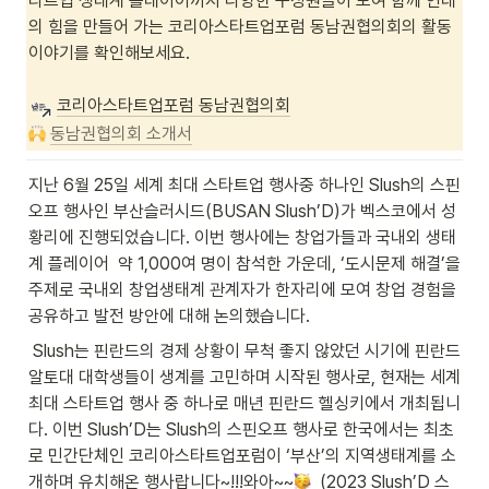
타트업 생태계 플레이어까지 다양한 구성원들이 모여 함께 연대
의 힘을 만들어 가는 코리아스타트업포럼 동남권협의회의 활동 
이야기를 확인해보세요.

코리아스타트업포럼 동남권협의회
동남권협의회 소개서
지난 6월 25일 세계 최대 스타트업 행사중 하나인 Slush의 스핀
오프 행사인 부산슬러시드(BUSAN Slush’D)가 벡스코에서 성
황리에 진행되었습니다. 이번 행사에는 창업가들과 국내외 생태
계 플레이어  약 1,000여 명이 참석한 가운데, ‘도시문제 해결’을 
주제로 국내외 창업생태계 관계자가 한자리에 모여 창업 경험을 
공유하고 발전 방안에 대해 논의했습니다.
 Slush는 핀란드의 경제 상황이 무척 좋지 않았던 시기에 핀란드 
알토대 대학생들이 생계를 고민하며 시작된 행사로, 현재는 세계 
최대 스타트업 행사 중 하나로 매년 핀란드 헬싱키에서 개최됩니
다. 이번 Slush’D는 Slush의 스핀오프 행사로 한국에서는 최초
로 민간단체인 코리아스타트업포럼이 ‘부산’의 지역생태계를 소
개하며 유치해온 행사랍니다~!!!와아~~
  (2023 Slush’D 스