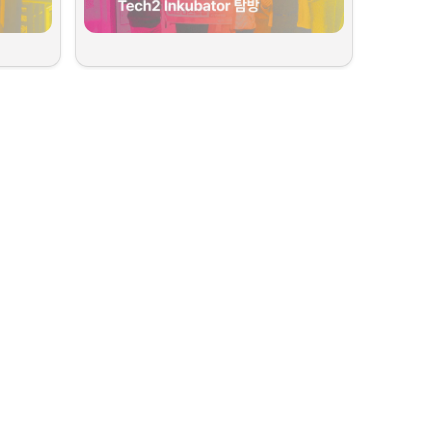
대표단은 
Plug and Play 센터
를 비롯해 AirportCity 내 
다양한 혁신 조직과 공간을 둘러보았습니다. 실제로 항공, 
물류, 모빌리티 분야의 글로벌 스타트업들이 입주해 활발
절차
, 
비자 
오스트리아 린츠(Linz)에 위치한 스타트업 인큐베이팅 허
하게 기술 테스트를 진행하고 있었고, 이러한 생태계가 한
TRA 비엔
규정
 등 실제 
브 
Tech2b Inkubator
도 방문했습니다. 이곳은 초기 
국 스타트업의 유럽 진출 전초기지로 어떻게 활용될 수 있
고, 관장님
내용을 중심
단계 스타트업을 대상으로 인큐베이팅 프로그램은 물론, 
을지에 대한 논의도 이어졌습니다. 
 현지 전문
 소개를 넘
공용 오피스 공간, 비즈니스 컨설팅, 멘토링 등을 제공하
 진출 기회
언이 많아 
는 대표적인 창업 지원 기관입니다.
AirportCity 측에서는 스타트업을 위한 공항 인프라 활
용, 테스트베드 제공, 초기 정착 지원 프로그램 등 다양한 
현장을 직접 둘러보며 공용 오피스 공간을 탐방했고, 입주 
협업 기회를 소개해주었으며, 일부 프로그램은 국내 스타
특성, 유럽 
절차와 지원 프로그램에 대한 상세한 설명도 들을 수 있었
트업이 현지에서 PoC
(개념검증)
를 직접 실행할 수 있는 
에 대한 설
습니다. 특히 입주 스타트업의 선정 조건과 주요 집중 분
가능성과도 연결되어 있었습니다.
자 흐름, 그
야에 대한 이해를 넓힐 수 있었던 유익한 시간이었습니다.
례까지 상세
 스타트업에
방문 중에는 현지 입주 스타트업들과 한국 대표단 스타트
업 간의 교류도 활발히 이뤄졌습니다. 각자의 서비스를 소
개하며 
COMEUP
 행사도 함께 홍보했고, 이후 자연스럽
되는 행정 
게 협업 가능성에 대한 논의로 이어졌습니다.
인 조언도 아
리아가 안
에서 장기
확인할 수 있