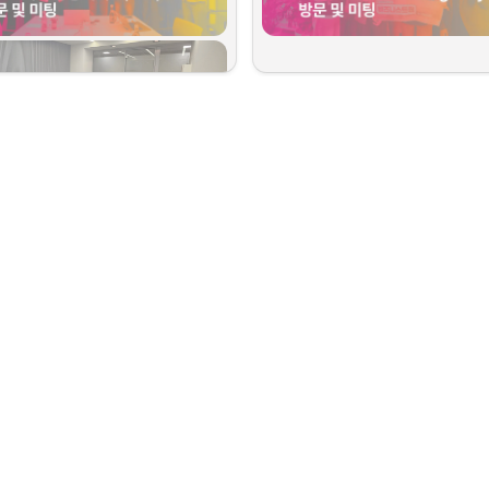
 제2의 도시이자 산업 중심지인 그라츠
에서는 모빌리티 분야의 대표적인 연례 컨퍼런스
ity Congress
가 열렸습니다. 오스트리아를 
이번 미팅에서는 
오스트리아 현지 법인 설립 
비엔나에 도착한 저희 스타트업 대표단은
 KO
근 유럽 국가들이 주목하는 이 행사에서는 모빌
및 체류 관련 정보
, 
세무와 고용에 관한 기본 
나 무역관
의 따뜻한 환영 속에 무역관을 방문하
 최신 흐름과 기술 트렌드를 직접 체감할 수 
진출을 준비할 때 반드시 알아야 할 실질적인 
과의 면담 시간을 가졌습니다. 비엔나 체류 중
련 업계 관계자들과의 교류를 통해 인사이트를 
으로 설명을 들을 수 있었습니다. 단순한 기관
가의 시각으로 오스트리아 시장과 한국 기업의
는 뜻깊은 시간이었습니다.
어, 실제 사례를 바탕으로 한 구체적인 실무 조
를 살펴볼 수 있었던 뜻깊은 자리였습니다. 
매우 유익한 시간이었습니다.
 진출에 관심 있는 스타트업이라면 꼭 방문해
관장님께서는 오스트리아의 산업 구조, 소비자 
오스트리아 상공회의소(WKO)
를 찾았습니다.

내 전략적 위치 등을 중심으로 현지 시장 전반
서는 오스트리아의 기업 환경과 산업 구조, 외
명을 전해주셨고, 한-오스트리아 간 교역 및 투
위한 제도적·실무적 지원 방안에 대해 상세히 
리고 KOTRA가 지원하고 있는 실제 진출 사
었고, 오스트리아가 EU 시장 진출의 전략적 거
히 공유해 주셨습니다. 현지 진출을 고민하는
목받는 이유도 보다 명확히 이해할 수 있었습니
게 매우 실질적인 인사이트가 되었습니다.
또한 오스트리아에서의 사업 시작 시 마주하게 
업 대표단도 각자 기업을 소개하고, 관심 있는 
절차, 언어 장벽, 법인 설립 관련 팁 등 현실적
와 협업 가능성에 대해 상공회의소 측과 공유하
낌없이 나눠주셔서 많은 도움이 되었고, 
오스트
가졌습니다. 이에 WKO 측도 한국 스타트업 생
정적인 정책 환경과 EU 진출의 관문이라는 점
 관심을 보이며, 향후 협력 가능성에 대해 긍
적 비즈니스 거점으로서의 매력
도 다시 한번 
를 이어갈 수 있었습니다! 
었습니다. 